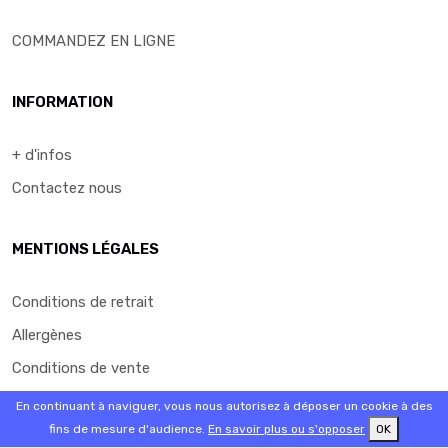
COMMANDEZ EN LIGNE
INFORMATION
+ d'infos
Contactez nous
MENTIONS LÉGALES
Conditions de retrait
Allergènes
Conditions de vente
Mentions légales
En continuant à naviguer, vous nous autorisez à déposer un cookie à des
fins de mesure d'audience.
En savoir plus ou s'opposer
OK