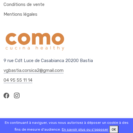
Conditions de vente
Mentions légales
9 rue Cdt Luce de Casabianca 20200 Bastia
vgbastia.corsica2@gmail.com
04 95 55 11 14
En continuant à naviguer, vous nous autorisez à déposer un cookie à des
© 2026 - Logiciel
SaasFood - Logiciel de gestion de commande sur
internet et en magasin
fins de mesure d'audience.
En savoir plus ou s'opposer
OK